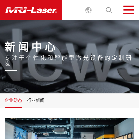
新 闻 中 心
专
注
于
个
性
化
和
智
能
型
激
光
设
备
的
定
制
研
发
企业动态
行业新闻