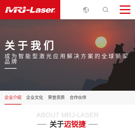
关 于 我 们
成
为
智
能
型
激
光
应
用
解
决
方
案
的
全
球
领
军
品
牌
企业介绍
企业文化
荣誉资质
合作伙伴
ABOUT MRJ-LASER
关于
迈锐捷