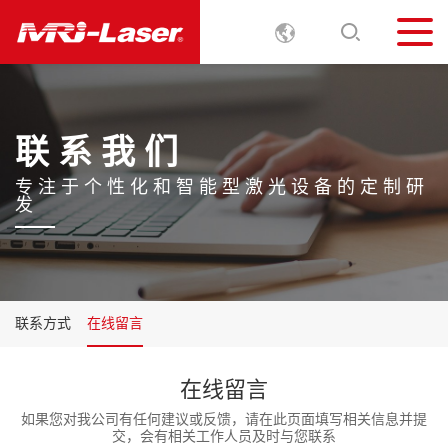
联 系 我 们
专
注
于
个
性
化
和
智
能
型
激
光
设
备
的
定
制
研
发
联系方式
在线留言
在线留言
如果您对我公司有任何建议或反馈，请在此页面填写相关信息并提
交，会有相关工作人员及时与您联系