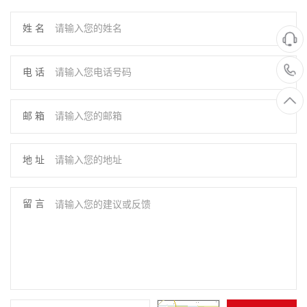
姓 名
电 话
邮 箱
地 址
留 言